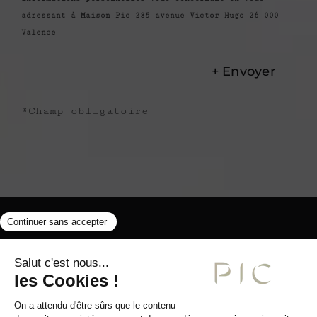
adressant à Maison Pic 285 avenue Victor Hugo 26 000
Valence
*Champ obligatoire