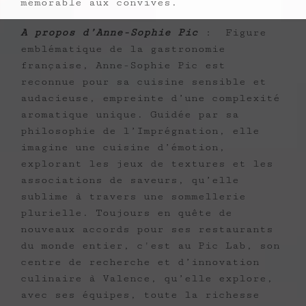
mémorable aux convives.
A propos d’Anne-Sophie Pic
: Figure
emblématique de la gastronomie
française, Anne-Sophie Pic est
reconnue pour sa cuisine sensible et
audacieuse, empreinte d’une complexité
aromatique unique. Guidée par sa
philosophie de l’Imprégnation, elle
imagine une cuisine d’émotion,
explorant les jeux de textures et les
associations de saveurs, qu’elle
sublime à travers une sommellerie
plurielle. Toujours en quête de
nouveaux accords pour ses restaurants
du monde entier, c'est au Pic Lab, son
centre de recherche et d’innovation
culinaire à Valence, qu’elle explore,
avec ses équipes, toute la richesse